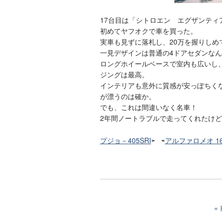
17台目は「シトロエン エグザンティ
初めてヤフオクで車を買った。
実車も見ずに落札し、20万を握りしめ
一見デザインは普通の4ドアセダンな
ロングホイールベースで室内も広いし
ジングは最高。
インテリアも意外に質感が安っぽちくな
が漂うのは確か。
でも、これは間違いなく名車！
2年間ノートラブルで走ってくれたけ
プジョ－405SRI
⇦ ⇨
アルファロメオ 164