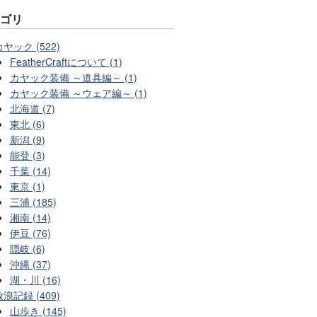
テゴリ
カヤック (522)
FeatherCraftについて (1)
カヤック装備 ～道具編～ (1)
カヤック装備 ～ウェア編～ (1)
北海道 (7)
東北 (6)
新潟 (9)
能登 (3)
千葉 (14)
東京 (1)
三浦 (185)
湘南 (14)
伊豆 (76)
隠岐 (6)
沖縄 (37)
湖・川 (16)
放浪記録 (409)
山歩き (145)