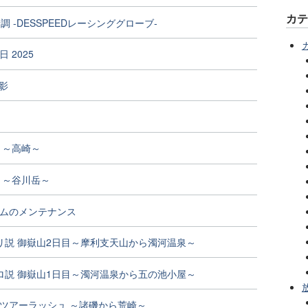
カ
調 -DESSPEEDレーシンググローブ-
 2025
影
 ～高崎～
 ～谷川岳～
ムのメンテナンス
リ説 御嶽山2日目～摩利支天山から濁河温泉～
ロ説 御嶽山1日目～濁河温泉から五の池小屋～
ツアーラッシュ ～諸磯から荒崎～