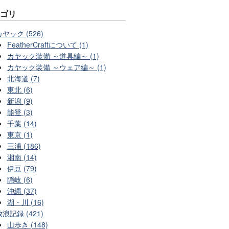
テゴリ
カヤック (526)
FeatherCraftについて (1)
カヤック装備 ～道具編～ (1)
カヤック装備 ～ウェア編～ (1)
北海道 (7)
東北 (6)
新潟 (9)
能登 (3)
千葉 (14)
東京 (1)
三浦 (186)
湘南 (14)
伊豆 (79)
隠岐 (6)
沖縄 (37)
湖・川 (16)
放浪記録 (421)
山歩き (148)