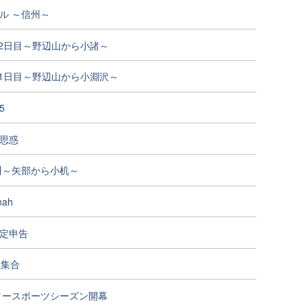
ル ～信州～
州2日目～野辺山から小諸～
州1日目～野辺山から小淵沢～
5
思惑
川～矢部から小机～
nah
定申告
員集合
ータースポーツシーズン開幕