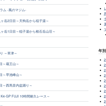
レ
ラム -風のマジム-
八ヶ岳2日目～天狗岳から稲子湯～
八ヶ岳1日目～稲子湯から根石岳山荘～
年
り ～草津～
2
日目～蔵王山～
2
2
日目～早池峰山～
2
2
日目～西馬音内盆踊り～
2
2
4-GP FUJI 10時間耐久レース～
2
2