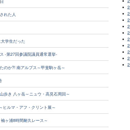
2
日
2
2
された人
2
2
2
2
私は大学生だった
2
2
ス -第27回参議院議員通常選挙-
2
2
たのか?! 南アルプス～甲斐駒ヶ岳～
号
山歩き 八ヶ岳～ニュウ・高見石周回～
ond ～ヒルマ・アフ・クリント展～
～袖ヶ浦8時間耐久レース～