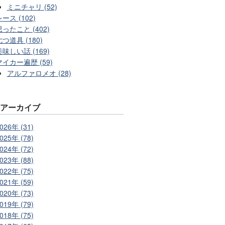
ミニチャリ (52)
ース (102)
思ったこと (402)
七つ道具 (180)
美味しい話 (169)
マイカー遍歴 (59)
アルファロメオ (28)
別アーカイブ
026年 (31)
025年 (78)
024年 (72)
023年 (88)
022年 (75)
021年 (59)
020年 (73)
019年 (79)
018年 (75)