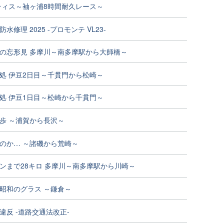
ティス～袖ヶ浦8時間耐久レース～
修理 2025 -プロモンテ VL23-
の忘形見 多摩川～南多摩駅から大師橋～
処 伊豆2日目～千貫門から松崎～
処 伊豆1日目～松崎から千貫門～
歩 ～浦賀から長沢～
のか… ～諸磯から荒崎～
ンまで28キロ 多摩川～南多摩駅から川崎～
昭和のグラス ～鎌倉～
違反 -道路交通法改正-