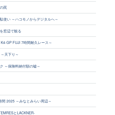
の罠
駄使い ～ハコモノからデジタルへ～
を窓辺で観る
K4-GP FUJI 7時間耐久レース～
 ～天下り～
ク ～保険料納付額の嘘～
間 2025 ～みなとみらい周辺～
EMRESとLACKNER-