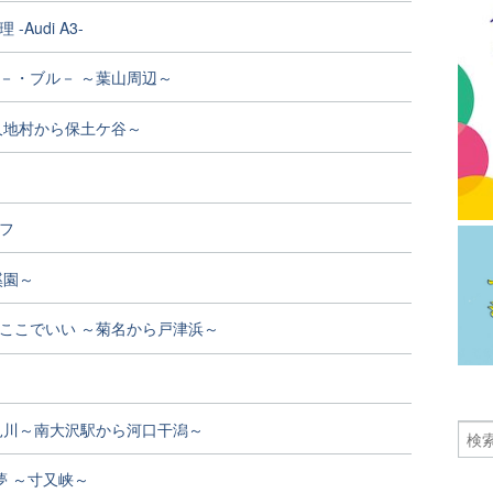
-Audi A3-
－・ブル－ ～葉山周辺～
久地村から保土ケ谷～
フ
溪園～
ここでいい ～菊名から戸津浜～
見川～南大沢駅から河口干潟～
夢 ～寸又峡～