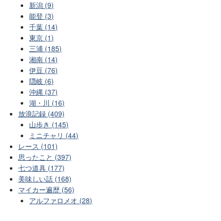
新潟 (9)
能登 (3)
千葉 (14)
東京 (1)
三浦 (185)
湘南 (14)
伊豆 (76)
隠岐 (6)
沖縄 (37)
湖・川 (16)
放浪記録 (409)
山歩き (145)
ミニチャリ (44)
レース (101)
思ったこと (397)
七つ道具 (177)
美味しい話 (168)
マイカー遍歴 (56)
アルファロメオ (28)