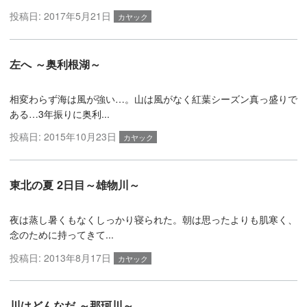
投稿日:
2017年5月21日
カヤック
左へ ～奥利根湖～
相変わらず海は風が強い…。山は風がなく紅葉シーズン真っ盛りで
ある…3年振りに奥利...
投稿日:
2015年10月23日
カヤック
東北の夏 2日目～雄物川～
夜は蒸し暑くもなくしっかり寝られた。朝は思ったよりも肌寒く、
念のために持ってきて...
投稿日:
2013年8月17日
カヤック
川はどんなだ ～那珂川～