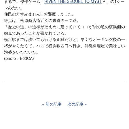
まるで、傑作ゲーム「
RIVEN THE SEQUEL TO MYST
」の1シー
ンみたい。
住民の方すみません!! お邪魔しました。
終点は、松原商店街近くの裏道の三叉路。
「歴史の道」の道標が控えめに建っていてココが絹の道の横浜側の
始点であったことが書かれている。
横浜駅までは歩いても行ける距離だけど、早くウオーキング後の一
杯がやりたくて、バスで横浜駅西口へ行き、沖縄料理屋で美味しい
泡盛をいただいた。
(photo：E03CA)
前の記事
次の記事