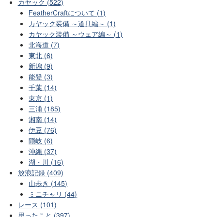
カヤック (522)
FeatherCraftについて (1)
カヤック装備 ～道具編～ (1)
カヤック装備 ～ウェア編～ (1)
北海道 (7)
東北 (6)
新潟 (9)
能登 (3)
千葉 (14)
東京 (1)
三浦 (185)
湘南 (14)
伊豆 (76)
隠岐 (6)
沖縄 (37)
湖・川 (16)
放浪記録 (409)
山歩き (145)
ミニチャリ (44)
レース (101)
思ったこと (397)