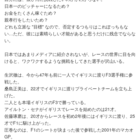
日本一のピッチャーになるため？
お金をたくさん稼ぐため？
親孝行をしたいため？
どれも立派な "目標" なので、否定するつもりはこれぽっちもな
い…ただ、彼には素晴らしい才能があると思うだけに残念でならな
い。
日本ではあまりメディアに紹介されないが、レースの世界に目を向
けると、ワクワクするような挑戦をしてきた選手が沢山いる。
生沢徹は、今から47年も前に一人でイギリスに渡りF3選手権に参
戦した。
桑島正美は、22才でイギリスに渡りプライベートチームを立ち上
げた。
二人とも本場イギリスのF3で勝っている。
アイルトン・セナがイギリスでレースを始めたのは21才。
佐藤琢磨は、20才からレースを初め2年後にはイギリスに渡り、25
才でF1に駆け上がった。
圧巻なのは、F1のシートが決まった後で参戦した2001年のマカオ
GP。