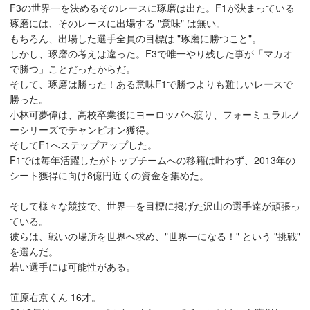
F3の世界一を決めるそのレースに琢磨は出た。F1が決まっている
琢磨には、そのレースに出場する "意味" は無い。
もちろん、出場した選手全員の目標は "琢磨に勝つこと"。
しかし、琢磨の考えは違った。F3で唯一やり残した事が「マカオ
で勝つ」ことだったからだ。
そして、琢磨は勝った！ある意味F1で勝つよりも難しいレースで
勝った。
小林可夢偉は、高校卒業後にヨーロッパへ渡り、フォーミュラルノ
ーシリーズでチャンピオン獲得。
そしてF1へステップアップした。
F1では毎年活躍したがトップチームへの移籍は叶わず、2013年の
シート獲得に向け8億円近くの資金を集めた。
そして様々な競技で、世界一を目標に掲げた沢山の選手達が頑張っ
ている。
彼らは、戦いの場所を世界へ求め、"世界一になる！" という "挑戦"
を選んだ。
若い選手には可能性がある。
笹原右京くん 16才。