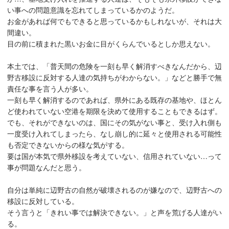
い事への問題意識を忘れてしまっているかのようだ。
お金があれば何でもできると思っているかもしれないが、それは大
間違い。
目の前に積まれた黒いお金に目がくらんでいるとしか思えない。
本土では、「普天間の危険を一刻も早く解消すべきなんだから、辺
野古移設に反対する人達の気持ちがわからない。」などと勝手で無
責任な事を言う人が多い。
一刻も早く解消するのであれば、県外にある既存の基地や、ほとん
ど使われていない空港を期限を決めて使用することもできるはず。
でも、それができないのは、国にその気がない事と、受け入れ側も
一度受け入れてしまったら、なし崩し的に延々と使用される可能性
も否定できないからの様な気がする。
要は国が本気で県外移設を考えていない、信用されていない…って
事が問題なんだと思う。
自分は単純に辺野古の自然が破壊されるのが嫌なので、辺野古への
移設に反対している。
そう言うと「きれい事では解決できない。」と声を荒げる人達がい
る。