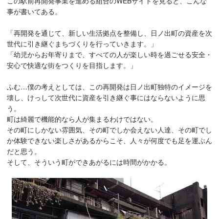
この駅前再開発事業を進める組合のWEBサイトを見ると、こんな
事が書いてある。
「再開発を通じて、新しい生活拠点を整備し、日ノ出町の資産を次
世代に引き継ぐまちづくりを行っていきます。」
「幼児からお年寄りまで、すべての人が楽しい時を過ごせる安全・
安心で快適な街をつくりを目指します。」
ふむ…僕の考えとしては、この再開発は日ノ出町独特のイメージを
壊し、けっして次世代に資産を引き継ぐ事にはならないように思
う。
町は綺麗で機能的なら人が集まるわけではない。
その町にしかない雰囲気、その町でしか会えない人達、その町でし
か体験できない楽しさがあるからこそ、人々が何度でも足を運ぶん
だと思う。
そして、そういう町ができあがるには時間がかかる。