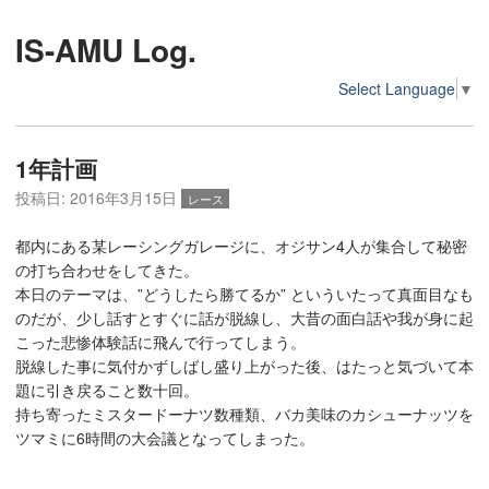
IS-AMU Log.
Select Language
▼
1年計画
投稿日:
2016年3月15日
レース
都内にある某レーシングガレージに、オジサン4人が集合して秘密
の打ち合わせをしてきた。
本日のテーマは、”どうしたら勝てるか” といういたって真面目なも
のだが、少し話すとすぐに話が脱線し、大昔の面白話や我が身に起
こった悲惨体験話に飛んで行ってしまう。
脱線した事に気付かずしばし盛り上がった後、はたっと気づいて本
題に引き戻ること数十回。
持ち寄ったミスタードーナツ数種類、バカ美味のカシューナッツを
ツマミに6時間の大会議となってしまった。