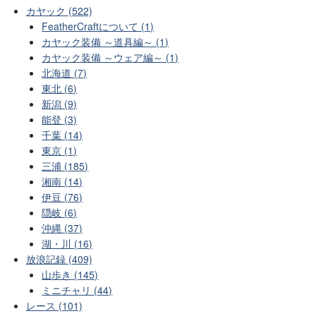
カヤック (522)
FeatherCraftについて (1)
カヤック装備 ～道具編～ (1)
カヤック装備 ～ウェア編～ (1)
北海道 (7)
東北 (6)
新潟 (9)
能登 (3)
千葉 (14)
東京 (1)
三浦 (185)
湘南 (14)
伊豆 (76)
隠岐 (6)
沖縄 (37)
湖・川 (16)
放浪記録 (409)
山歩き (145)
ミニチャリ (44)
レース (101)