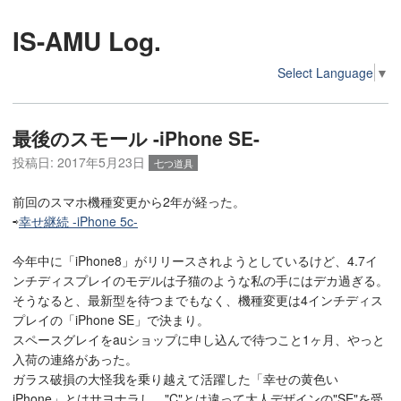
IS-AMU Log.
Select Language
▼
最後のスモール -iPhone SE-
投稿日:
2017年5月23日
七つ道具
前回のスマホ機種変更から2年が経った。
⇨
幸せ継続 -iPhone 5c-
今年中に「iPhone8」がリリースされようとしているけど、4.7イ
ンチディスプレイのモデルは子猫のような私の手にはデカ過ぎる。
そうなると、最新型を待つまでもなく、機種変更は4インチディス
プレイの「iPhone SE」で決まり。
スペースグレイをauショップに申し込んで待つこと1ヶ月、やっと
入荷の連絡があった。
ガラス破損の大怪我を乗り越えて活躍した「幸せの黄色い
iPhone」とはサヨナラし、"C"とは違って大人デザインの"SE"を受