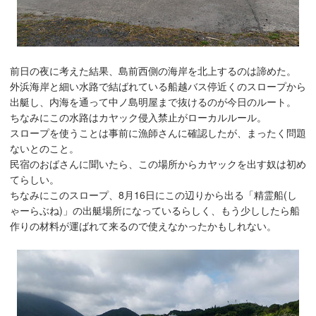
前日の夜に考えた結果、島前西側の海岸を北上するのは諦めた。
外浜海岸と細い水路で結ばれている船越バス停近くのスロープから
出艇し、内海を通って中ノ島明屋まで抜けるのが今日のルート。
ちなみにこの水路はカヤック侵入禁止がローカルルール。
スロープを使うことは事前に漁師さんに確認したが、まったく問題
ないとのこと。
民宿のおばさんに聞いたら、この場所からカヤックを出す奴は初め
てらしい。
ちなみにこのスロープ、8月16日にこの辺りから出る「精霊船(し
ゃーらぶね)」の出艇場所になっているらしく、もう少ししたら船
作りの材料が運ばれて来るので使えなかったかもしれない。