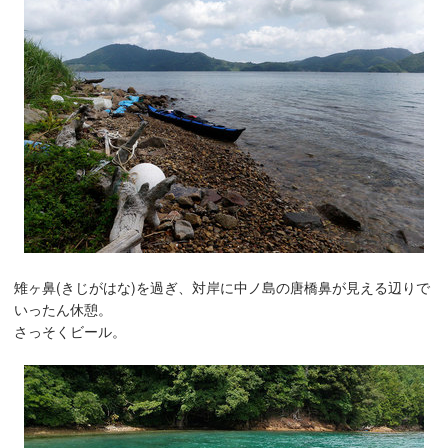
雉ヶ鼻(きじがはな)を過ぎ、対岸に中ノ島の唐橋鼻が見える辺りで
いったん休憩。
さっそくビール。