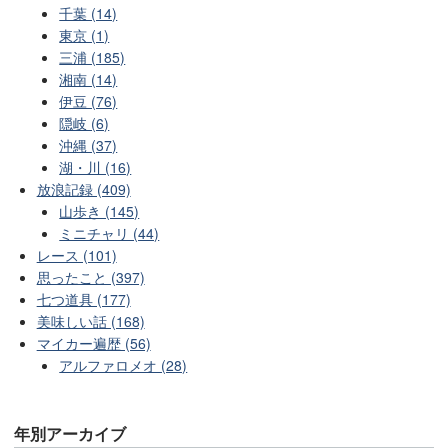
千葉 (14)
東京 (1)
三浦 (185)
湘南 (14)
伊豆 (76)
隠岐 (6)
沖縄 (37)
湖・川 (16)
放浪記録 (409)
山歩き (145)
ミニチャリ (44)
レース (101)
思ったこと (397)
七つ道具 (177)
美味しい話 (168)
マイカー遍歴 (56)
アルファロメオ (28)
年別アーカイブ