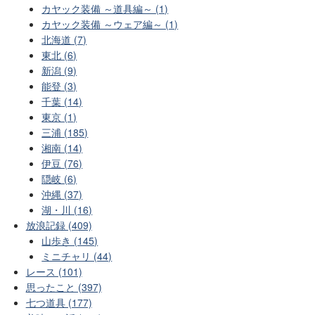
カヤック装備 ～道具編～ (1)
カヤック装備 ～ウェア編～ (1)
北海道 (7)
東北 (6)
新潟 (9)
能登 (3)
千葉 (14)
東京 (1)
三浦 (185)
湘南 (14)
伊豆 (76)
隠岐 (6)
沖縄 (37)
湖・川 (16)
放浪記録 (409)
山歩き (145)
ミニチャリ (44)
レース (101)
思ったこと (397)
七つ道具 (177)