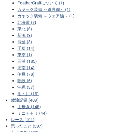
FeatherCraftについて (1)
カヤック装備 ～道具編～ (1)
カヤック装備 ～ウェア編～ (1)
北海道 (7)
東北 (6)
新潟 (9)
能登 (3)
千葉 (14)
東京 (1)
三浦 (185)
湘南 (14)
伊豆 (76)
隠岐 (6)
沖縄 (37)
湖・川 (16)
放浪記録 (409)
山歩き (145)
ミニチャリ (44)
レース (101)
思ったこと (397)