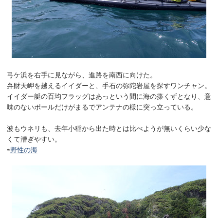
弓ケ浜を右手に見ながら、進路を南西に向けた。
弁財天岬を越えるイイダーと、手石の弥陀岩屋を探すワンチャン。
イイダー艇の百均フラッグはあっという間に海の藻くずとなり、意
味のないポールだけがまるでアンテナの様に突っ立っている。
波もウネリも、去年小稲から出た時とは比べようが無いくらい少な
くて漕ぎやすい。
⇨
野性の海