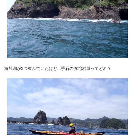
海蝕洞が3つ並んでいたけど...手石の弥陀岩屋ってどれ？