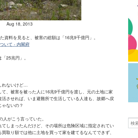
Aug 18, 2013
た資料を見ると、被害の総額は「16兆9千億円」。
いて - 内閣府
「25兆円」。
しれないけど…
て、被害を被った人に16兆9千億円を渡し、元の土地に家
復活させれば、いま避難所で生活している人達も、故郷へ戻
じゃないの？
元の人がこう言っていた。
れてしまったんだけど、その場所は危険区域に指定されてい
る買取り額では他に土地を買って家を建てるなんてできず、