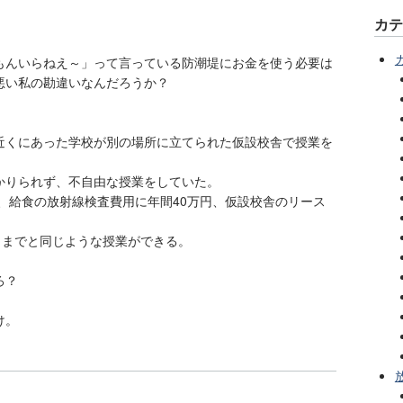
カ
もんいらねえ～」って言っている防潮堤にお金を使う必要は
悪い私の勘違いなんだろうか？
近くにあった学校が別の場所に立てられた仮設校舎で授業を
かりられず、不自由な授業をしていた。
円、給食の放射線検査費用に年間40万円、仮設校舎のリース
ままでと同じような授業ができる。
ろ？
け。