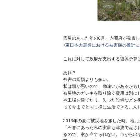
震災のあった年の6月、内閣府が発表し
⇨
東日本大震災における被害額の推計につ
これに対して政府が支出する復興予算は
あれ？
被害の総額よりも多い。
私は頭が悪いので、勘違いがあるかも
被災地のガレキを取り除く費用は別にし
や工場を建てたり、失った設備などを
って今までと同じ様に生活できる…ん
2013年の夏に被災地を旅した時、地
「石巻にあった私の実家も津波で流さ
るので、家が立てられない。市から出