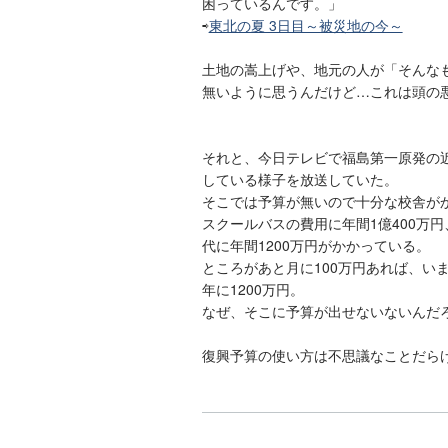
困っているんです。」
⇨
東北の夏 3日目～被災地の今～
土地の嵩上げや、地元の人が「そんな
無いように思うんだけど…これは頭の
それと、今日テレビで福島第一原発の
している様子を放送していた。
そこでは予算が無いので十分な校舎が
スクールバスの費用に年間1億400万
代に年間1200万円がかかっている。
ところがあと月に100万円あれば、い
年に1200万円。
なぜ、そこに予算が出せないないんだ
復興予算の使い方は不思議なことだら