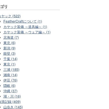
テゴリ
カヤック (522)
FeatherCraftについて (1)
カヤック装備 ～道具編～ (1)
カヤック装備 ～ウェア編～ (1)
北海道 (7)
東北 (6)
新潟 (9)
能登 (3)
千葉 (14)
東京 (1)
三浦 (185)
湘南 (14)
伊豆 (76)
隠岐 (6)
沖縄 (37)
湖・川 (16)
放浪記録 (409)
山歩き (145)