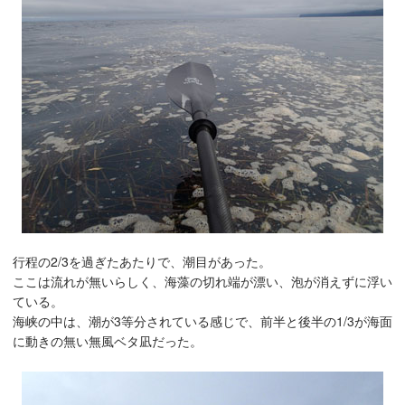
行程の2/3を過ぎたあたりで、潮目があった。
ここは流れが無いらしく、海藻の切れ端が漂い、泡が消えずに浮い
ている。
海峡の中は、潮が3等分されている感じで、前半と後半の1/3が海面
に動きの無い無風ベタ凪だった。