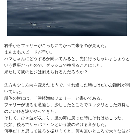
右手からフェリーがこっちに向かって来るのが見えた。
まあまあスピードが早い。
ハマちゃんにどうするか聞いてみると、先に行っちゃいましょうと
いう返事だったので、ダッシュで横切ることにした。
果たして彼のヒジは耐えられるんだろうか？
先方も少し方向を変えたようで、すれ違った時にはだいぶ距離が開
いていた。
船体の横には、「津軽海峡フェリー」と書いてある。
フェリーが後ろを通過し、少ししたところでユッタリとした気持ち
のいいひき波がやってきた。
そして、ひき波が収まり、凪の海に戻った時にそれは起こった。
突如、後ろでザッバァ～ンという波の砕ける音がした。
何事だ！と思って後ろを振り向くと、何も無いところで大きな波が