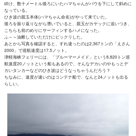
砕け、数十メートル後ろにいたハマちゃんがバウを下にして斜めに
なっている。
ひき波の親玉本体(ハマちゃん命名)がやって来ていた。
後ろを振り返りながら漕いでいると、親玉がカヤックに追いつき、
こちらも前のめりにサーフィンするハメになった。
ふ～～油断していただけにビックリした。
あとから写真を確認すると、すれ違ったのは2,367トンの「えさん
2000」で巡航速度は17.5ノット。
津軽海峡フェリーには、「ブルーマーメイド」という8,820トン巡
航速度20ノットという船もあるので、そんなデカいのやもっとデ
カいタンカーなどのひき波はどうなっちゃうんだろう？
ちなみに、速度が速いのはコンテナ船で、なんと24ノットも出る
らしい。