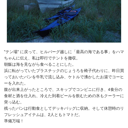
"テン場" に戻って、ヒルバーグ越しに「最高の海である事」をハマ
ちゃんに伝え、私は即行でテントを撤収。
朝飯は海を見ながら食べることにした。
浜に転がっていたプラスチックのじょうろを椅子代わりに、昨日買
っておいたパンを牛乳で流し込み、ケトルで沸かしたお湯でコーヒ
ーを入れた。
腹が出来上がったところで、スキップでコンビニに行き、4食分の
食材と酒を仕入れ、冷えた到着ビールを飲むための氷もクーラーに
突っ込む。
残ったパンは行動食としてデッキバッグに収納。そして休憩時のリ
フレッシュアイテムは、2人ともトマトだ。
準備万端！