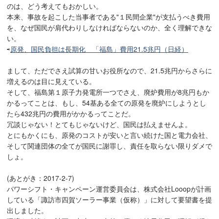
のは、どう考えてもおかしい。
本来、事故を起こした当事者である"１民間企業"が支払うべき費用
を、なぜ国民が肩代わりしなければならないのか、全く理解できな
い。
⇨
原発、国民負担は長期化 「福島」費用21.5兆円（日経）
まして、ただでさえ試算の甘いお役所なので、21.5兆円からさらに
増えるのは目に見えている。
そして、福島第１原子力発電所一つでさえ、廃炉費用が8兆円もか
かるってことは、もし、54基ある全ての原発を廃炉にしようとし
たら432兆円の費用がかかるってことだ。
冗談じゃない！とてもじゃないけど、国民は払えませんよ。
とにもかくにも、原発のコストが安いと言い続けた国と電力会社、
そして関連団体の全てが国民に謝罪し、責任を取らない限りダメで
しょ。
(あとがき：2017-2-7)
パワーシフト・キャンペーン運営委員会は、株式会社Looopが計画
している「諏訪市四賀ソーラー事業（仮称）」に対して要望書を提
出しました。