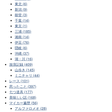
東北 (6)
新潟 (9)
能登 (3)
千葉 (14)
東京 (1)
三浦 (185)
湘南 (14)
伊豆 (76)
隠岐 (6)
沖縄 (37)
湖・川 (16)
放浪記録 (409)
山歩き (145)
ミニチャリ (44)
レース (101)
思ったこと (397)
七つ道具 (177)
美味しい話 (168)
マイカー遍歴 (56)
アルファロメオ (28)