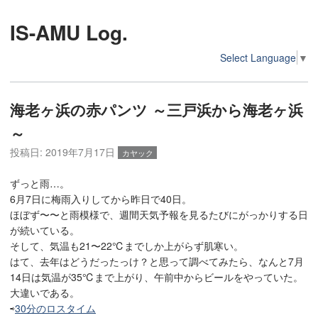
IS-AMU Log.
Select Language
▼
海老ヶ浜の赤パンツ ～三戸浜から海老ヶ浜
～
投稿日:
2019年7月17日
カヤック
ずっと雨…。
6月7日に梅雨入りしてから昨日で40日。
ほぼず〜〜と雨模様で、週間天気予報を見るたびにがっかりする日
が続いている。
そして、気温も21〜22℃までしか上がらず肌寒い。
はて、去年はどうだったっけ？と思って調べてみたら、なんと7月
14日は気温が35℃まで上がり、午前中からビールをやっていた。
大違いである。
⇨
30分のロスタイム