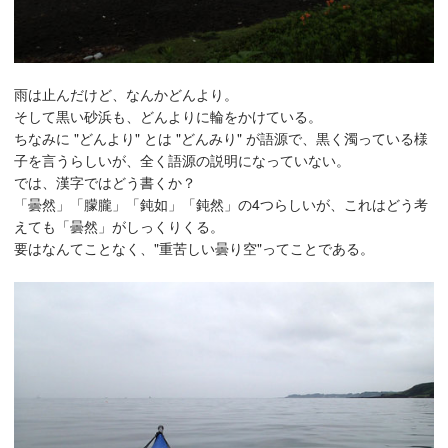
雨は止んだけど、なんかどんより。
そして黒い砂浜も、どんよりに輪をかけている。
ちなみに "どんより" とは "どんみり" が語源で、黒く濁っている様
子を言うらしいが、全く語源の説明になっていない。
では、漢字ではどう書くか？
「曇然」「朦朧」「鈍如」「鈍然」の4つらしいが、これはどう考
えても「曇然」がしっくりくる。
要はなんてことなく、"重苦しい曇り空"ってことである。