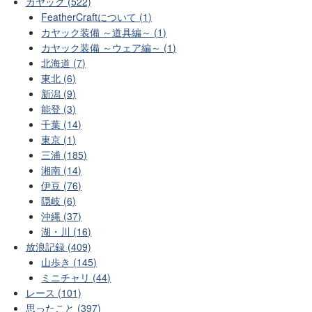
カヤック (522)
FeatherCraftについて (1)
カヤック装備 ～道具編～ (1)
カヤック装備 ～ウェア編～ (1)
北海道 (7)
東北 (6)
新潟 (9)
能登 (3)
千葉 (14)
東京 (1)
三浦 (185)
湘南 (14)
伊豆 (76)
隠岐 (6)
沖縄 (37)
湖・川 (16)
放浪記録 (409)
山歩き (145)
ミニチャリ (44)
レース (101)
思ったこと (397)