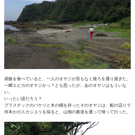
昼飯を食べていると、一人のオヤジが音もなく後ろを通り過ぎた。
一瞬エビカのオヤジかっ？とも思ったが、あのオヤジはもういな
い。
いったい誰だろう？
プラスチックのバケツと木の桶を持ったそのオヤジは、船の辺りで
何本かのスカシユリを採ると、山側の裏道を通って帰って行った。