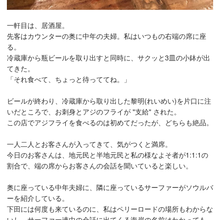
一軒目は、居酒屋。
先客はカウンターの奥に中年の夫婦。私はいつもの右端の席に座
る。
冷蔵庫から瓶ビールを取り出すと同時に、サクッと3皿の小鉢が出
てきた。
「それ食べて、ちょっと待っててね。」
ビールが終わり、冷蔵庫から取り出した黎明(れいめい)を片口に注
いだところで、お刺身とアジのフライが "支給" された。
この店でアジフライを食べるのは初めてだったが、どちらも絶品。
一人二人とお客さんが入ってきて、気がつくと満席。
今日のお客さんは、地元民と半地元民と私の様なよそ者が1:1:1の
割合で、端の席からお客さんの会話を聞いていると楽しい。
奥に座っている中年夫婦に、隣に座っているサーファーがソウルバ
ーを紹介している。
下田には何度も来ているのに、私はペリーロードの場所もわからな
いし、サーファー連中の会話に出てくる海岸の名前はわかっても、