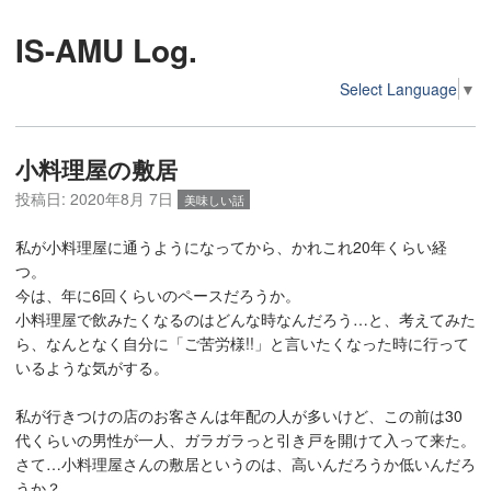
IS-AMU Log.
Select Language
▼
小料理屋の敷居
投稿日:
2020年8月 7日
美味しい話
私が小料理屋に通うようになってから、かれこれ20年くらい経
つ。
今は、年に6回くらいのペースだろうか。
小料理屋で飲みたくなるのはどんな時なんだろう…と、考えてみた
ら、なんとなく自分に「ご苦労様!!」と言いたくなった時に行って
いるような気がする。
私が行きつけの店のお客さんは年配の人が多いけど、この前は30
代くらいの男性が一人、ガラガラっと引き戸を開けて入って来た。
さて…小料理屋さんの敷居というのは、高いんだろうか低いんだろ
うか？