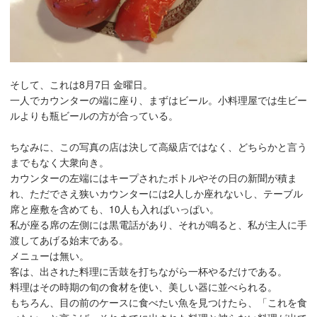
そして、これは8月7日 金曜日。
一人でカウンターの端に座り、まずはビール。小料理屋では生ビー
ルよりも瓶ビールの方が合っている。
ちなみに、この写真の店は決して高級店ではなく、どちらかと言う
までもなく大衆向き。
カウンターの左端にはキープされたボトルやその日の新聞が積ま
れ、ただでさえ狭いカウンターには2人しか座れないし、テーブル
席と座敷を含めても、10人も入ればいっぱい。
私が座る席の左側には黒電話があり、それが鳴ると、私が主人に手
渡してあげる始末である。
メニューは無い。
客は、出された料理に舌鼓を打ちながら一杯やるだけである。
料理はその時期の旬の食材を使い、美しい器に並べられる。
もちろん、目の前のケースに食べたい魚を見つけたら、「これを食