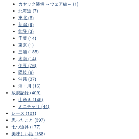
カヤック装備 ～ウェア編～ (1)
北海道 (7)
東北 (6)
新潟 (9)
能登 (3)
千葉 (14)
東京 (1)
三浦 (185)
湘南 (14)
伊豆 (76)
隠岐 (6)
沖縄 (37)
湖・川 (16)
放浪記録 (409)
山歩き (145)
ミニチャリ (44)
レース (101)
思ったこと (397)
七つ道具 (177)
美味しい話 (168)