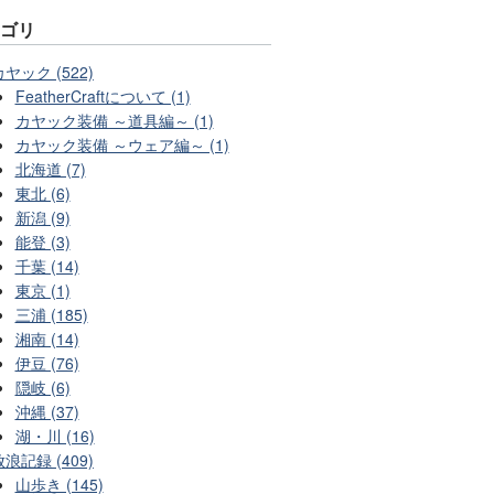
テゴリ
カヤック (522)
FeatherCraftについて (1)
カヤック装備 ～道具編～ (1)
カヤック装備 ～ウェア編～ (1)
北海道 (7)
東北 (6)
新潟 (9)
能登 (3)
千葉 (14)
東京 (1)
三浦 (185)
湘南 (14)
伊豆 (76)
隠岐 (6)
沖縄 (37)
湖・川 (16)
放浪記録 (409)
山歩き (145)