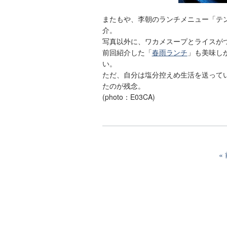
またもや、李朝のランチメニュー「テ
介。
写真以外に、ワカメスープとライスがつ
前回紹介した「
春雨ランチ
」も美味し
い。
ただ、自分は塩分控えめ生活を送って
たのが残念。
(photo：E03CA)