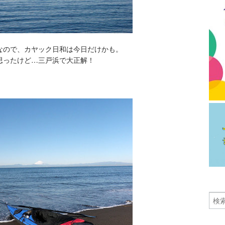
なので、カヤック日和は今日だけかも。
思ったけど…三戸浜で大正解！