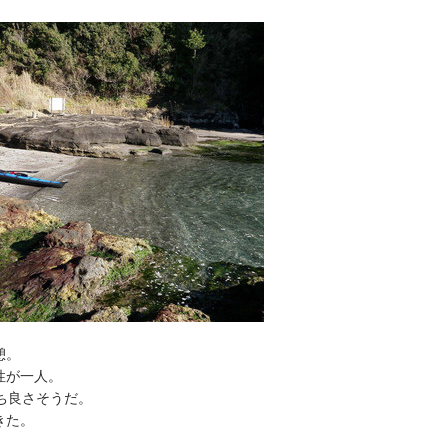
憩。
性が一人。
ち良さそうだ。
きた。