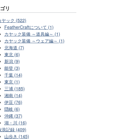
テゴリ
カヤック (522)
FeatherCraftについて (1)
カヤック装備 ～道具編～ (1)
カヤック装備 ～ウェア編～ (1)
北海道 (7)
東北 (6)
新潟 (9)
能登 (3)
千葉 (14)
東京 (1)
三浦 (185)
湘南 (14)
伊豆 (76)
隠岐 (6)
沖縄 (37)
湖・川 (16)
放浪記録 (409)
山歩き (145)