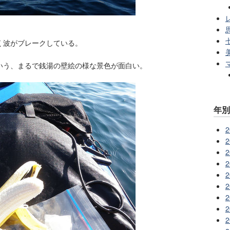
レ
く波がブレークしている。
いう、まるで銭湯の壁絵の様な景色が面白い。
年
2
2
2
2
2
2
2
2
2