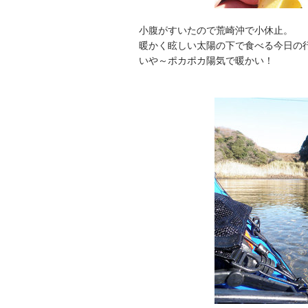
小腹がすいたので荒崎沖で小休止。
暖かく眩しい太陽の下で食べる今日の
いや～ポカポカ陽気で暖かい！