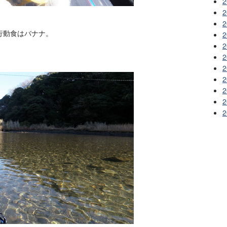
2
2
2
行動食はバナナ。
2
2
2
2
2
2
2
2