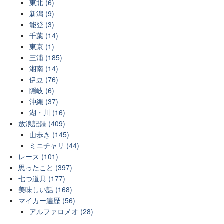
東北 (6)
新潟 (9)
能登 (3)
千葉 (14)
東京 (1)
三浦 (185)
湘南 (14)
伊豆 (76)
隠岐 (6)
沖縄 (37)
湖・川 (16)
放浪記録 (409)
山歩き (145)
ミニチャリ (44)
レース (101)
思ったこと (397)
七つ道具 (177)
美味しい話 (168)
マイカー遍歴 (56)
アルファロメオ (28)