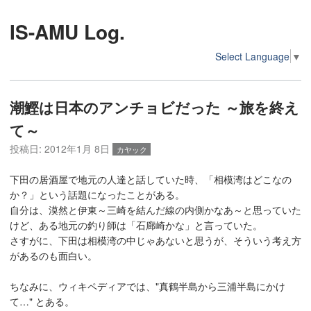
IS-AMU Log.
Select Language
▼
潮鰹は日本のアンチョビだった ～旅を終え
て～
投稿日:
2012年1月 8日
カヤック
下田の居酒屋で地元の人達と話していた時、「相模湾はどこなの
か？」という話題になったことがある。
自分は、漠然と伊東～三崎を結んだ線の内側かなあ～と思っていた
けど、ある地元の釣り師は「石廊崎かな」と言っていた。
さすがに、下田は相模湾の中じゃあないと思うが、そういう考え方
があるのも面白い。
ちなみに、ウィキペディアでは、"真鶴半島から三浦半島にかけ
て…" とある。