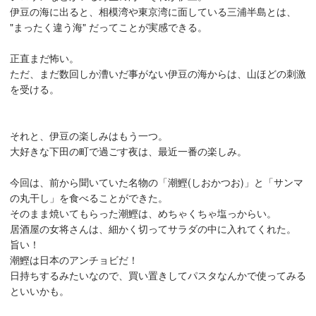
伊豆の海に出ると、相模湾や東京湾に面している三浦半島とは、
"まったく違う海" だってことが実感できる。
正直まだ怖い。
ただ、まだ数回しか漕いだ事がない伊豆の海からは、山ほどの刺激
を受ける。
それと、伊豆の楽しみはもう一つ。
大好きな下田の町で過ごす夜は、最近一番の楽しみ。
今回は、前から聞いていた名物の「潮鰹(しおかつお)」と「サンマ
の丸干し」を食べることができた。
そのまま焼いてもらった潮鰹は、めちゃくちゃ塩っからい。
居酒屋の女将さんは、細かく切ってサラダの中に入れてくれた。
旨い！
潮鰹は日本のアンチョビだ！
日持ちするみたいなので、買い置きしてパスタなんかで使ってみる
といいかも。