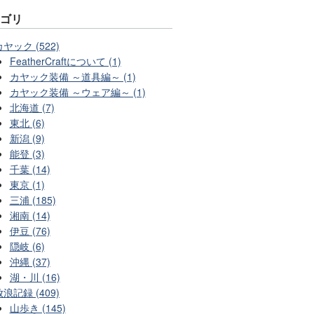
テゴリ
カヤック (522)
FeatherCraftについて (1)
カヤック装備 ～道具編～ (1)
カヤック装備 ～ウェア編～ (1)
北海道 (7)
東北 (6)
新潟 (9)
能登 (3)
千葉 (14)
東京 (1)
三浦 (185)
湘南 (14)
伊豆 (76)
隠岐 (6)
沖縄 (37)
湖・川 (16)
放浪記録 (409)
山歩き (145)