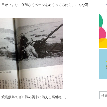
に目が止まり、何気なくページをめくってみたら、こんな写
、渡嘉敷島でゼロ戦の襲来に備える高射砲…。