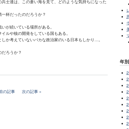
の兵士達は、この蒼い海を見て、どのような気持ちになった
レ
精一杯だったのだろうか？
戦いが続いている場所がある。
サイルや核の開発をしている国もある。
としか考えていないバカな政治家のいる日本もしかり…。
のだろうか？
年
2
2
2
前の記事
次の記事
2
2
2
2
2
2