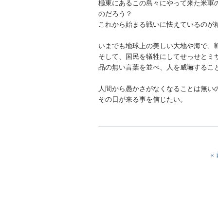
極東にあるこの島々にやって来た米軍
のだろう？
これから始まる戦いに怯えているのが
いまでも地球上の美しい大地や海で、
そして、国民を犠牲にしてせっせとミ
品の無い言葉を並べ、人を威嚇するこ
人間から愚かさがなくなることは無い
その日が来る事を信じたい。