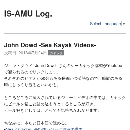
IS-AMU Log.
Select Language
▼
John Dowd -Sea Kayak Videos-
投稿日:
2013年7月24日
カヤック
ジョン・ダウド -John Dowd- さんのシーカヤック講習がYoutube
で観られるのでリンクします。
それぞれのビデオが50分もある長編かつ英語なので、時間のある
時にじっくり観るといいかも。
ところどころに挿入されているジョークビデオの中では、カヤック
にビールを箱ごと詰め込もうとするところが好き。
ビール好きとしては、とっても気持ちがわかります。
ちなみに、本だと日本語で読める。
⇨
Sea Kayaking -長距離カヤック航海の世界-