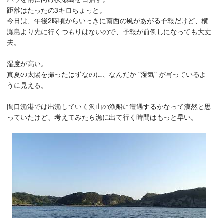
距離はたったの3キロちょっと。
今日は、午後2時頃からいっきに南西の風があがる予報だけど、横
瀬島より先に行くつもりはないので、予報が前倒しになっても大丈
夫。
湿度が高い。
真夏の太陽を撮ったはずなのに、なんだか "湿気" が写っているよ
うに見える。
間口漁港では出漁していく沢山の漁船に遭遇するかなって漠然と思
っていたけど、考えてみたら漁に出て行く時間はもっと早い。