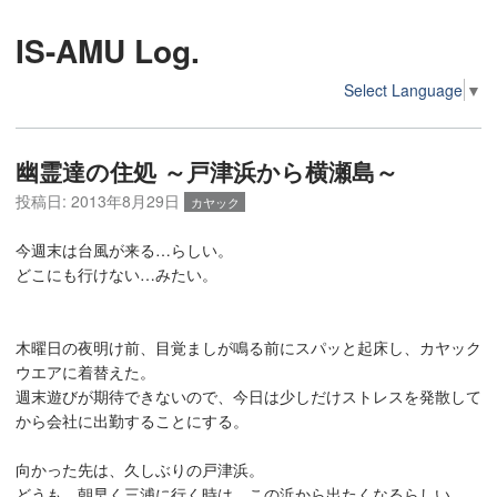
IS-AMU Log.
Select Language
▼
幽霊達の住処 ～戸津浜から横瀬島～
投稿日:
2013年8月29日
カヤック
今週末は台風が来る…らしい。
どこにも行けない…みたい。
木曜日の夜明け前、目覚ましが鳴る前にスパッと起床し、カヤック
ウエアに着替えた。
週末遊びが期待できないので、今日は少しだけストレスを発散して
から会社に出勤することにする。
向かった先は、久しぶりの戸津浜。
どうも、朝早く三浦に行く時は、この浜から出たくなるらしい。