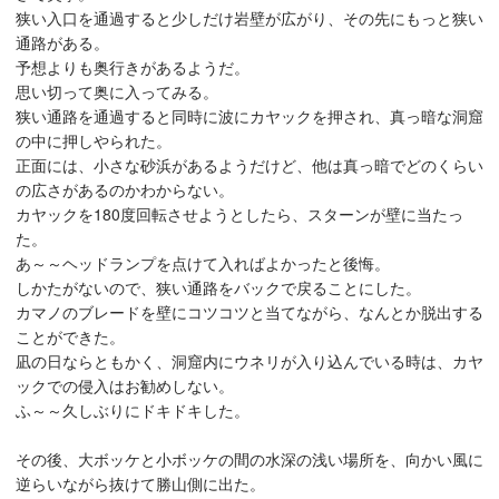
狭い入口を通過すると少しだけ岩壁が広がり、その先にもっと狭い
通路がある。
予想よりも奥行きがあるようだ。
思い切って奥に入ってみる。
狭い通路を通過すると同時に波にカヤックを押され、真っ暗な洞窟
の中に押しやられた。
正面には、小さな砂浜があるようだけど、他は真っ暗でどのくらい
の広さがあるのかわからない。
カヤックを180度回転させようとしたら、スターンが壁に当たっ
た。
あ～～ヘッドランプを点けて入ればよかったと後悔。
しかたがないので、狭い通路をバックで戻ることにした。
カマノのブレードを壁にコツコツと当てながら、なんとか脱出する
ことができた。
凪の日ならともかく、洞窟内にウネリが入り込んでいる時は、カヤ
ックでの侵入はお勧めしない。
ふ～～久しぶりにドキドキした。
その後、大ボッケと小ボッケの間の水深の浅い場所を、向かい風に
逆らいながら抜けて勝山側に出た。