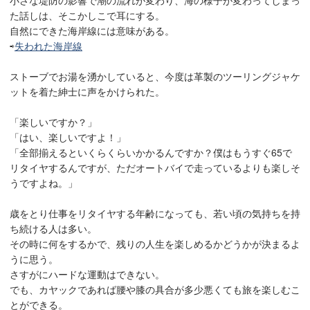
小さな堤防の影響で潮の流れが変わり、海の様子が変わってしまっ
た話しは、そこかしこで耳にする。
自然にできた海岸線には意味がある。
⇨
失われた海岸線
ストーブでお湯を湧かしていると、今度は革製のツーリングジャケ
ットを着た紳士に声をかけられた。
「楽しいですか？」
「はい、楽しいですよ！」
「全部揃えるといくらくらいかかるんですか？僕はもうすぐ65で
リタイヤするんですが、ただオートバイで走っているよりも楽しそ
うですよね。」
歳をとり仕事をリタイヤする年齢になっても、若い頃の気持ちを持
ち続ける人は多い。
その時に何をするかで、残りの人生を楽しめるかどうかが決まるよ
うに思う。
さすがにハードな運動はできない。
でも、カヤックであれば腰や膝の具合が多少悪くても旅を楽しむこ
とができる。