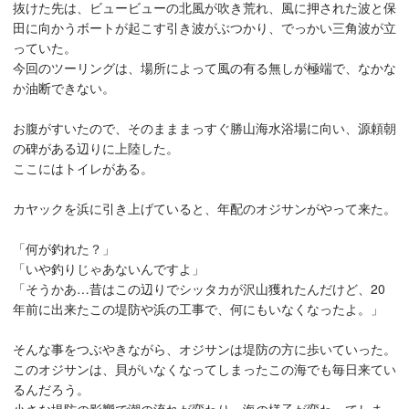
抜けた先は、ビュービューの北風が吹き荒れ、風に押された波と保
田に向かうボートが起こす引き波がぶつかり、でっかい三角波が立
っていた。
今回のツーリングは、場所によって風の有る無しが極端で、なかな
か油断できない。
お腹がすいたので、そのまままっすぐ勝山海水浴場に向い、源頼朝
の碑がある辺りに上陸した。
ここにはトイレがある。
カヤックを浜に引き上げていると、年配のオジサンがやって来た。
「何が釣れた？」
「いや釣りじゃあないんですよ」
「そうかあ…昔はこの辺りでシッタカが沢山獲れたんだけど、20
年前に出来たこの堤防や浜の工事で、何にもいなくなったよ。」
そんな事をつぶやきながら、オジサンは堤防の方に歩いていった。
このオジサンは、貝がいなくなってしまったこの海でも毎日来てい
るんだろう。