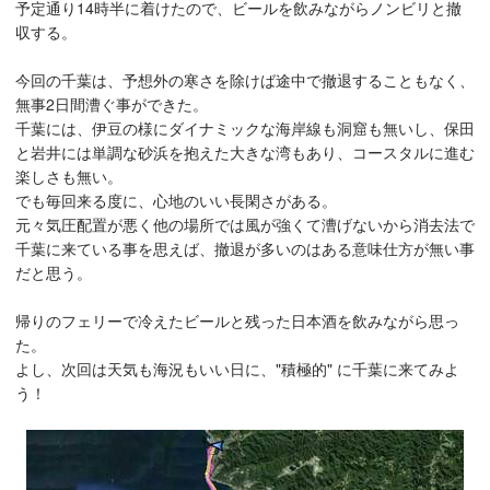
予定通り14時半に着けたので、ビールを飲みながらノンビリと撤
収する。
今回の千葉は、予想外の寒さを除けば途中で撤退することもなく、
無事2日間漕ぐ事ができた。
千葉には、伊豆の様にダイナミックな海岸線も洞窟も無いし、保田
と岩井には単調な砂浜を抱えた大きな湾もあり、コースタルに進む
楽しさも無い。
でも毎回来る度に、心地のいい長閑さがある。
元々気圧配置が悪く他の場所では風が強くて漕げないから消去法で
千葉に来ている事を思えば、撤退が多いのはある意味仕方が無い事
だと思う。
帰りのフェリーで冷えたビールと残った日本酒を飲みながら思っ
た。
よし、次回は天気も海況もいい日に、"積極的" に千葉に来てみよ
う！