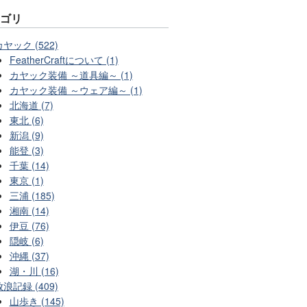
テゴリ
カヤック (522)
FeatherCraftについて (1)
カヤック装備 ～道具編～ (1)
カヤック装備 ～ウェア編～ (1)
北海道 (7)
東北 (6)
新潟 (9)
能登 (3)
千葉 (14)
東京 (1)
三浦 (185)
湘南 (14)
伊豆 (76)
隠岐 (6)
沖縄 (37)
湖・川 (16)
放浪記録 (409)
山歩き (145)