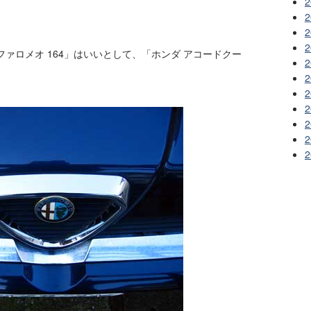
2
2
2
2
ァロメオ 164」はいいとして、「ホンダ アコードクー
2
2
2
2
2
2
2