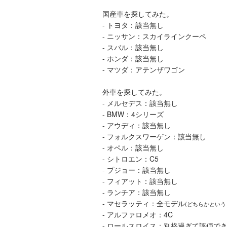
国産車を探してみた。
- トヨタ：該当無し
- ニッサン：スカイラインクーペ
- スバル：該当無し
- ホンダ：該当無し
- マツダ：アテンザワゴン
外車を探してみた。
- メルセデス：該当無し
- BMW：4シリーズ
- アウディ：該当無し
- フォルクスワーゲン：該当無し
- オペル：該当無し
- シトロエン：C5
- プジョー：該当無し
- フィアット：該当無し
- ランチア：該当無し
- マセラッティ：全モデル
(どちらかという
- アルファロメオ：4C
- ロールスロイス：別格過ぎて評価で