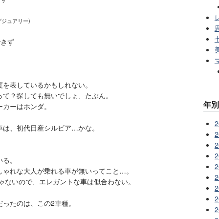
レ
グジュアリー)
できず
度を表しているかもしれない。
って？探しても無いでしょ、たぶん。
年
ーカーはホンダ。
2
車は、初代日産シルビア…かな。
2
2
2
いる。
2
しゃれな大人が乗れる車が無いってこと…。
2
 じゃないので、エレガントな車は似合わない。
2
2
だったのは、この2車種。
2