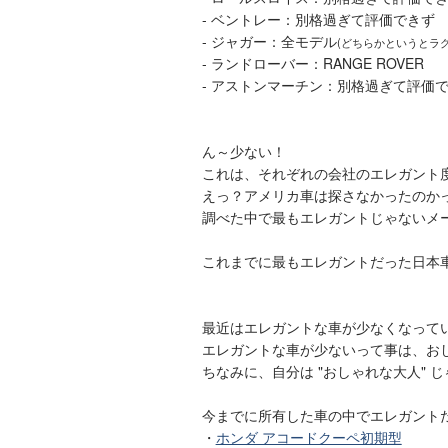
- ベントレー：別格過ぎて評価できず
- ジャガー：全モデル
(どちらかというとラ
- ランドローバー：RANGE ROVER
- アストンマーチン：別格過ぎて評価
ん～少ない！
これは、それぞれの会社のエレガント
えっ？アメリカ車は探さなかったのか
調べた中で最もエレガントじゃないメ
これまでに最もエレガントだった日本
最近はエレガントな車が少なくなって
エレガントな車が少ないって事は、お
ちなみに、自分は "おしゃれな大人"
今までに所有した車の中でエレガント
・
ホンダ アコードクーペ初期型