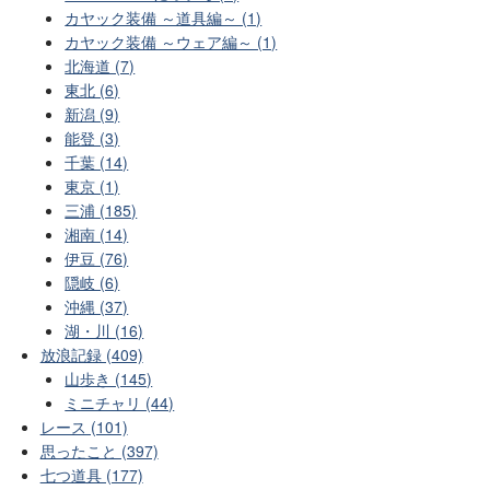
カヤック装備 ～道具編～ (1)
カヤック装備 ～ウェア編～ (1)
北海道 (7)
東北 (6)
新潟 (9)
能登 (3)
千葉 (14)
東京 (1)
三浦 (185)
湘南 (14)
伊豆 (76)
隠岐 (6)
沖縄 (37)
湖・川 (16)
放浪記録 (409)
山歩き (145)
ミニチャリ (44)
レース (101)
思ったこと (397)
七つ道具 (177)