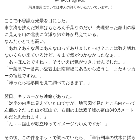
(写真使用については本人の許可をいただいています。)
ここで不思議な光景を目にした。
東京湾を挟んだ対岸はもちろん千葉なのだが、先週登った鋸山の様
に見える山の北側に立派な独立峰が見えている。
なんだかとても高い。
「あれ？あんな所にあんな山ってありましたっけ？ここは数え切れ
ないくらい来ているけど、今まで気がつかなかったなぁ。」
「あ～ほんとですね～、そういえば気がつきませんでした。」
「千葉県で一番高い愛宕山は南房総にあるから違うし…またキッカ
ーの宿題ですね。」
「帰ったら地形図を見て調べておきます。」
翌日、キッカーから連絡があった。
「対岸の内房に見えていた山ですが、地形図で見たところ向かって
左側の？だった山が鋸山で、右側の山は双子峰の富山349.5メート
ルだと思われます。」
「ん～～鋸山が独立峰ってイメージないんですが…」
その後、この件をネットで調べていたら、「単行列車の枕木に揺ら