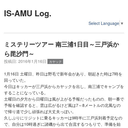
IS-AMU Log.
Select Language
▼
ミステリーツアー 南三浦1日目～三戸浜か
ら毘沙門～
投稿日:
2016年1月16日
カヤック
1月16日 土曜日、昨日は野毛で新年会があり、朝起きた時は7時を
回っていた。
今日はキッカーが三戸浜からカヤックを出し、南三浦でキャンプを
することになっている。
土曜日の夕方から日曜日は風が上がる予報だったものの、朝一番で
予報を確認すると、雲は広がるけど風は7～8メートルの北風なの
で帰り道で少し頑張れば大丈夫っぽい。
久しぶりにリジットに乗るキッカーは9時半に三戸浜到着予定なの
で、自分は10時過ぎに諸磯から出て合流するつもりで、準備を始