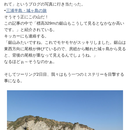
れて」というブログの写真に行き当たった。
⇨
三浦半島・城ヶ島の旅
そうそう正にこの山だ！
この記事の中で「標高329mの鋸山もこうして見るとなかなか高い
です。」と紹介されている。
キッカーにも連絡する。
「鋸山みたいですね。これでモヤモヤがスッキリしました。鋸山は
東西方向に尾根が伸びているので、房総から離れた城ヶ島から見る
と、背後の尾根が重なって見えるんでしょうね。」
なるほどぉ～そうなのかぁ。
そしてツーリング2日目、我々はもう一つのミステリーを目撃する
事になる。