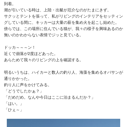
到着。
潮が引いている時は、上陸・出艇が厄介なのがたまにきず。
サクッとテントを張って、私がリビングのインテリアをセッティン
グしている間に、キッカーは大量の薪を集め火を起こし始めた。
傍らでは、この場所に住んでいる猫が、我々の様子を興味あるのか
無いのかわからない表情でジッと見ている。
ドッカ～～～ン！
近くで崩落が2度ほどあった。
あらためて我々のリビングの上を確認する。
明るいうちは、ハイカーと数人の釣り人、海藻を集めるオバサンが
通りかかった。
釣り人に声をかけてみる。
「どうでしたかぁ？」
「だめだめ。なんや今日はここに泊まるんだか？」
「はい。」
「ひぇ～」