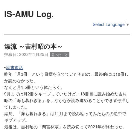
IS-AMU Log.
Select Language
▼
漂流 ～吉村昭の本～
投稿日:
2022年1月25日
思ったこと
⇨
読書復活
昨年「月3冊」という目標を立てていたものの、最終的には18冊し
か読めなかった。
なんと月1.5冊という体たらく。
9月までは月2冊をキープしていたけど、18冊目に読み始めた吉村
昭の「海も暮れきる」を、なかなか読み進めることができず停滞し
てしまった。
結局、「海も暮れきる」は11月まで読み粘ってみたものの途中で
ギブアップ。
最後は、吉村昭の「間宮林蔵」を読み切って2021年が終わった。