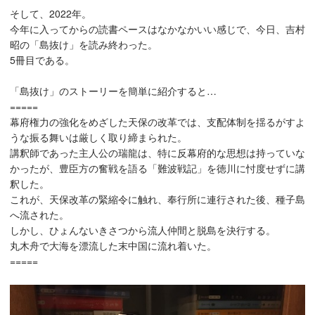
そして、2022年。
今年に入ってからの読書ペースはなかなかいい感じで、今日、吉村
昭の「島抜け」を読み終わった。
5冊目である。
「島抜け」のストーリーを簡単に紹介すると…
=====
幕府権力の強化をめざした天保の改革では、支配体制を揺るがすよ
うな振る舞いは厳しく取り締まられた。
講釈師であった主人公の瑞龍は、特に反幕府的な思想は持っていな
かったが、豊臣方の奮戦を語る「難波戦記」を徳川に忖度せずに講
釈した。
これが、天保改革の緊縮令に触れ、奉行所に連行された後、種子島
へ流された。
しかし、ひょんないきさつから流人仲間と脱島を決行する。
丸木舟で大海を漂流した末中国に流れ着いた。
=====