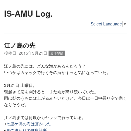
IS-AMU Log.
Select Language
▼
江ノ島の先
投稿日:
2015年3月21日
放浪記録
江ノ島の先には、どんな海があるんだろう？
いつかはカヤックで行くその海がずっと気になっていた。
3月21日 土曜日。
朝起きて窓を開けると、まだ雨が降り続いていた。
雨は朝のうちには上がるみたいだけど、今日は一日中曇り空で寒く
なりそうだ。
江ノ島までは何度かカヤックで行っている。
⇨
七里ケ浜の海は蒼かった
⇨
夏の終わりの健康診断