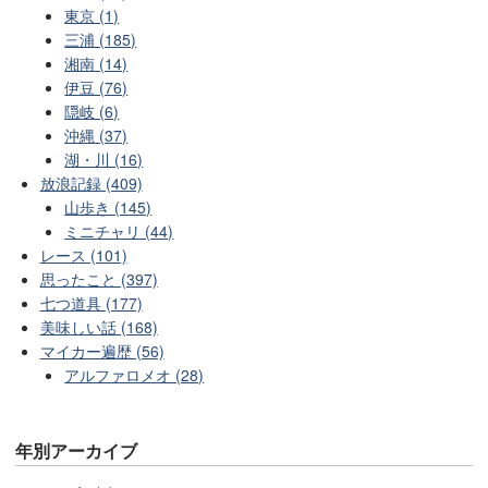
東京 (1)
三浦 (185)
湘南 (14)
伊豆 (76)
隠岐 (6)
沖縄 (37)
湖・川 (16)
放浪記録 (409)
山歩き (145)
ミニチャリ (44)
レース (101)
思ったこと (397)
七つ道具 (177)
美味しい話 (168)
マイカー遍歴 (56)
アルファロメオ (28)
年別アーカイブ