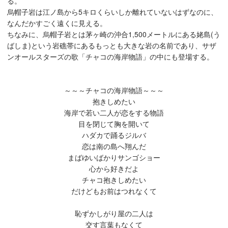
る。
烏帽子岩は江ノ島から5キロくらいしか離れていないはずなのに、
なんだかすごく遠くに見える。
ちなみに、烏帽子岩とは茅ヶ崎の沖合1,500メートルにある姥島(う
ばしま)という岩礁帯にあるもっとも大きな岩の名前であり、サザ
ンオールスターズの歌「チャコの海岸物語」の中にも登場する。
～～～チャコの海岸物語～～～
抱きしめたい
海岸で若い二人が恋をする物語
目を閉じて胸を開いて
ハダカで踊るジルバ
恋は南の島へ翔んだ
まばゆいばかりサンゴショー
心から好きだよ
チャコ抱きしめたい
だけどもお前はつれなくて
恥ずかしがり屋の二人は
交す言葉もなくて