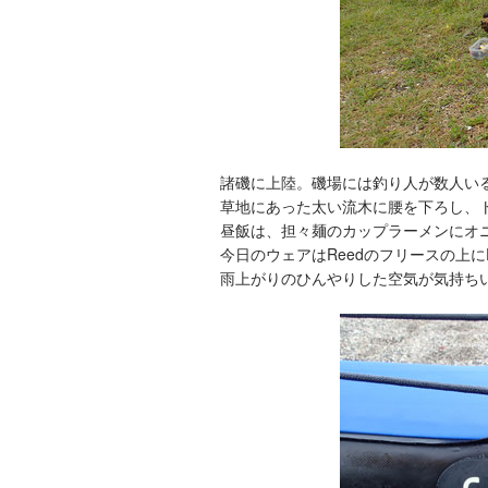
諸磯に上陸。磯場には釣り人が数人い
草地にあった太い流木に腰を下ろし、
昼飯は、担々麺のカップラーメンにオ
今日のウェアはReedのフリースの上にP
雨上がりのひんやりした空気が気持ち