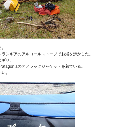
る。
トランギアのアルコールストーブでお湯を沸かした。
ニギリ。
atagoniaのアノラックジャケットを着ている。
いい。