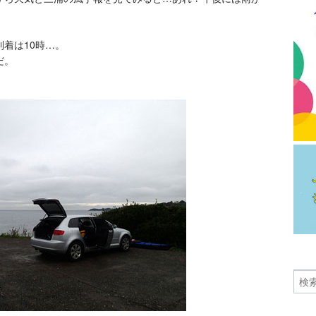
着は10時…。
だ。