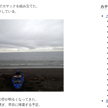
場でカヤックを組み立てた。
カ
リしている。
の空が明るくなってきた。
漕ぎ、早目に帰還する予定。