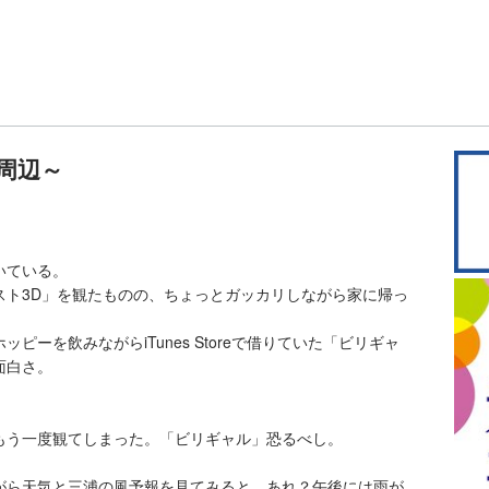
周辺～
いている。
スト3D」を観たものの、ちょっとガッカリしながら家に帰っ
ーを飲みながらiTunes Storeで借りていた「ビリギャ
面白さ。
もう一度観てしまった。「ビリギャル」恐るべし。
がら天気と三浦の風予報を見てみると…あれ？午後には雨が