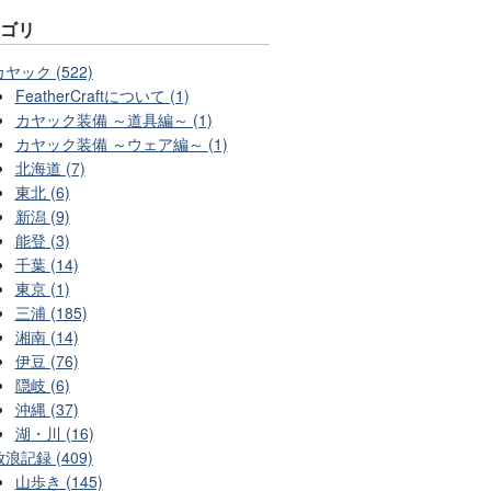
テゴリ
カヤック (522)
FeatherCraftについて (1)
カヤック装備 ～道具編～ (1)
カヤック装備 ～ウェア編～ (1)
北海道 (7)
東北 (6)
新潟 (9)
能登 (3)
千葉 (14)
東京 (1)
三浦 (185)
湘南 (14)
伊豆 (76)
隠岐 (6)
沖縄 (37)
湖・川 (16)
放浪記録 (409)
山歩き (145)