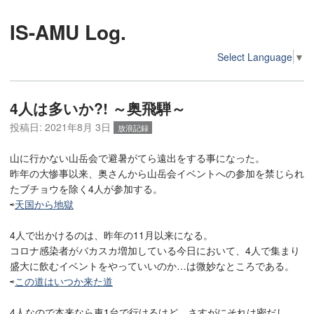
IS-AMU Log.
Select Language
▼
4人は多いか?! ～奥飛騨～
投稿日:
2021年8月 3日
放浪記録
山に行かない山岳会で避暑がてら遠出をする事になった。
昨年の大惨事以来、奥さんから山岳会イベントへの参加を禁じられ
たブチョウを除く4人が参加する。
⇨
天国から地獄
4人で出かけるのは、昨年の11月以来になる。
コロナ感染者がバカスカ増加している今日において、4人で集まり
盛大に飲むイベントをやっていいのか…は微妙なところである。
⇨
この道はいつか来た道
4人なので本来なら車1台で行けるけど、さすがにそれは密だし、