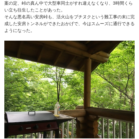
案の定、峠の真ん中で大型車同士がすれ違えなくなり、3時間くら
い立ち往生したことがあった。
そんな悪名高い安房峠も、活火山をブチヌクという難工事の末に完
成した安房トンネルができたおかげで、今はスムーズに通行できる
ようになった。