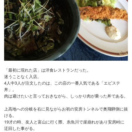
「最初に現れた店」は洋食レストランだった。
迷うことなく入店。
4人中3人が注文したのは、この店の一番人気である「エビステ
丼」。
肉は避けたいと言っておきながら、しっかり肉が乗った丼である。
上高地への分岐を右に見ながらお初の安房トンネルで奥飛騨側に抜
ける。
19才の時、友人と富山に行く際、糸魚川で崖崩れがあり安房峠に
迂回した事がる。