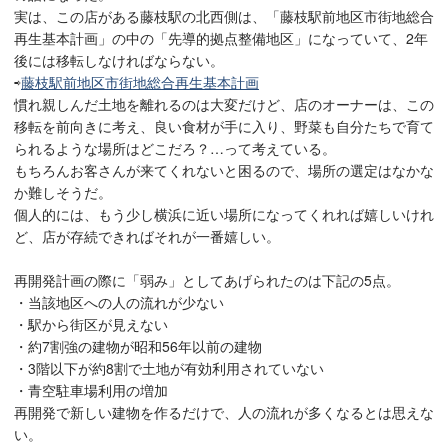
実は、この店がある藤枝駅の北西側は、「藤枝駅前地区市街地総合
再生基本計画」の中の「先導的拠点整備地区」になっていて、2年
後には移転しなければならない。
⇨
藤枝駅前地区市街地総合再生基本計画
慣れ親しんだ土地を離れるのは大変だけど、店のオーナーは、この
移転を前向きに考え、良い食材が手に入り、野菜も自分たちで育て
られるような場所はどこだろ？…って考えている。
もちろんお客さんが来てくれないと困るので、場所の選定はなかな
か難しそうだ。
個人的には、もう少し横浜に近い場所になってくれれば嬉しいけれ
ど、店が存続できればそれが一番嬉しい。
再開発計画の際に「弱み」としてあげられたのは下記の5点。
・当該地区への人の流れが少ない
・駅から街区が見えない
・約7割強の建物が昭和56年以前の建物
・3階以下が約8割で土地が有効利用されていない
・青空駐車場利用の増加
再開発で新しい建物を作るだけで、人の流れが多くなるとは思えな
い。