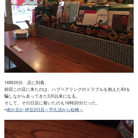
16時20分、店に到着。
前回この店に来たのは、ハブベアリングのトラブルを抱えたA3を
騙しながら走ってきた3月以来になる。
そして、その日店に着いたのも16時20分だった。
⇨
南か北か 伊豆2日目～宇久須から松崎～