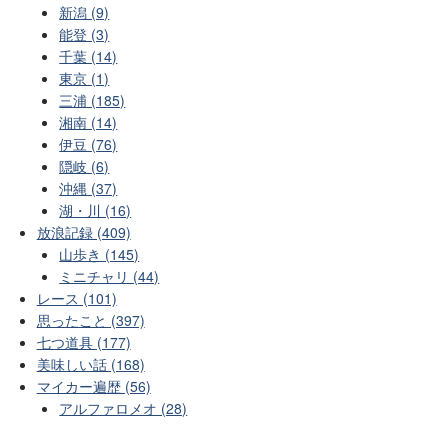
新潟 (9)
能登 (3)
千葉 (14)
東京 (1)
三浦 (185)
湘南 (14)
伊豆 (76)
隠岐 (6)
沖縄 (37)
湖・川 (16)
放浪記録 (409)
山歩き (145)
ミニチャリ (44)
レース (101)
思ったこと (397)
七つ道具 (177)
美味しい話 (168)
マイカー遍歴 (56)
アルファロメオ (28)