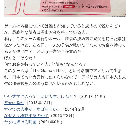
ゲームの内容については誰もが知っていると思うので説明を省く
が、最終的な勝者は沢山お金を持っている人。
私は、このゲーム進行やルール、勝者の決め方に疑問を持った事は
なかったけど、ある日、一人の子供が呟いた「なんでお金を持って
る人が偉いの？」という一言で目が覚めた。
ほんとにそうだ!!
何でお金を持っている人が "勝ち" なんだろ？
このゲームは「The Game of Life」という名前でアメリカで生ま
れ、日本でもバカ売れしたくらいなので、アメリカ人も日本人も人
生の価値観をこのように見ているのかもしれない。
いい大学に入って、いい人生…ほんと？
（2011年11月）
幸せの条件
（2013年12月）
すべての人生が、すばらしい。
（2014年2月）
なぜ人は移動するのか？
（2015年2月）
ヤクに捧げる映画
（2021年6月）