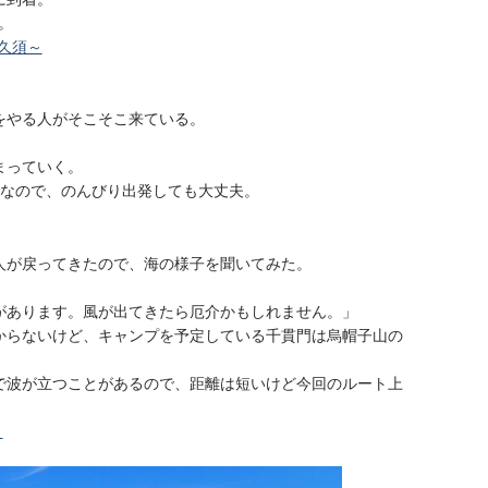
。
久須～
をやる人がそこそこ来ている。
まっていく。
どなので、のんびり出発しても大丈夫。
。
人が戻ってきたので、海の様子を聞いてみた。
があります。風が出てきたら厄介かもしれません。」
からないけど、キャンプを予定している千貫門は烏帽子山の
で波が立つことがあるので、距離は短いけど今回のルート上
～