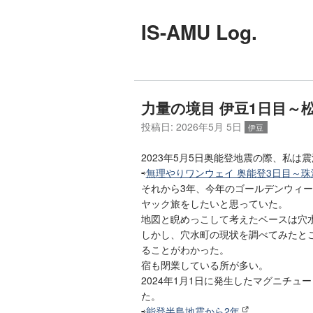
IS-AMU Log.
力量の境目 伊豆1日目～
投稿日:
2026年5月 5日
伊豆
2023年5月5日奥能登地震の際、私
⇨
無理やりワンウェイ 奥能登3日目～
それから3年、今年のゴールデンウィ
ヤック旅をしたいと思っていた。
地図と睨めっこして考えたベースは穴
しかし、穴水町の現状を調べてみたと
ることがわかった。
宿も閉業している所が多い。
2024年1月1日に発生したマグニチュ
た。
⇨
能登半島地震から2年