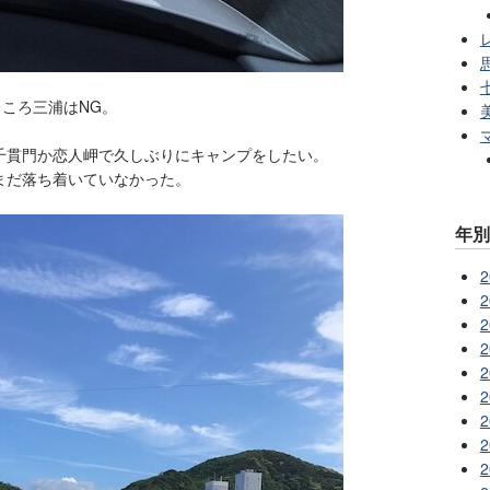
レ
ところ三浦はNG。
千貫門か恋人岬で久しぶりにキャンプをしたい。
まだ落ち着いていなかった。
年
2
2
2
2
2
2
2
2
2