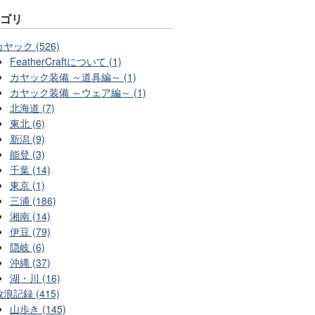
テゴリ
カヤック (526)
FeatherCraftについて (1)
カヤック装備 ～道具編～ (1)
カヤック装備 ～ウェア編～ (1)
北海道 (7)
東北 (6)
新潟 (9)
能登 (3)
千葉 (14)
東京 (1)
三浦 (186)
湘南 (14)
伊豆 (79)
隠岐 (6)
沖縄 (37)
湖・川 (16)
放浪記録 (415)
山歩き (145)