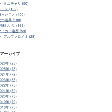
ミニチャリ (50)
ース (102)
思ったこと (400)
七つ道具 (180)
美味しい話 (169)
マイカー遍歴 (59)
アルファロメオ (28)
別アーカイブ
026年 (23)
025年 (78)
024年 (72)
023年 (88)
022年 (75)
021年 (59)
020年 (73)
019年 (79)
018年 (75)