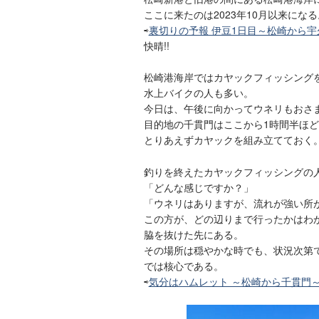
ここに来たのは2023年10月以来になる
⇨
裏切りの予報 伊豆1日目～松崎から宇
快晴!!
松崎港海岸ではカヤックフィッシング
水上バイクの人も多い。
今日は、午後に向かってウネリもおさ
目的地の千貫門はここから1時間半ほ
とりあえずカヤックを組み立てておく
釣りを終えたカヤックフィッシングの
「どんな感じですか？」
「ウネリはありますが、流れが強い所
この方が、どの辺りまで行ったかはわ
脇を抜けた先にある。
その場所は穏やかな時でも、状況次第
では核心である。
⇨
気分はハムレット ～松崎から千貫門