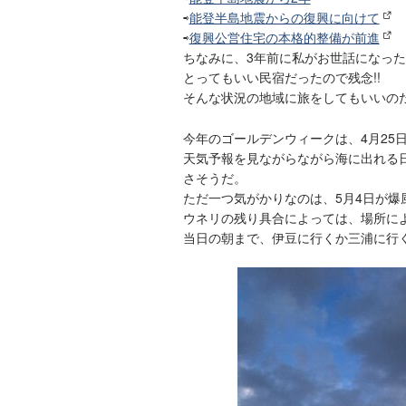
⇨
能登半島地震からの復興に向けて
⇨
復興公営住宅の本格的整備が前進
ちなみに、3年前に私がお世話になっ
とってもいい民宿だったので残念!!
そんな状況の地域に旅をしてもいいの
今年のゴールデンウィークは、4月25日
天気予報を見ながらながら海に出れる日
さそうだ。
ただ一つ気がかりなのは、5月4日が爆
ウネリの残り具合によっては、場所に
当日の朝まで、伊豆に行くか三浦に行