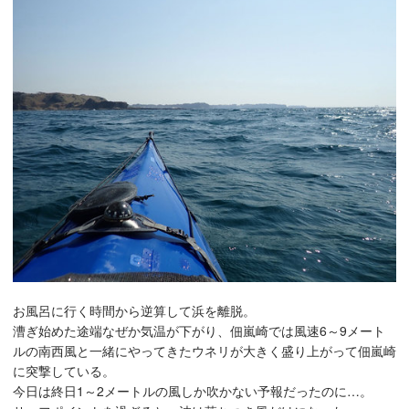
お風呂に行く時間から逆算して浜を離脱。
漕ぎ始めた途端なぜか気温が下がり、佃嵐崎では風速6～9メート
ルの南西風と一緒にやってきたウネリが大きく盛り上がって佃嵐崎
に突撃している。
今日は終日1～2メートルの風しか吹かない予報だったのに…。