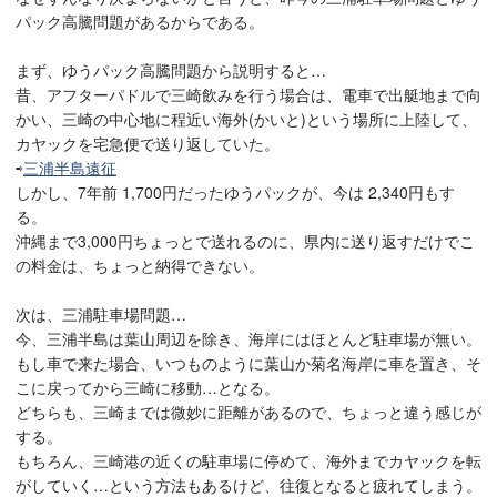
パック高騰問題があるからである。
まず、ゆうパック高騰問題から説明すると…
昔、アフターパドルで三崎飲みを行う場合は、電車で出艇地まで向
かい、三崎の中心地に程近い海外(かいと)という場所に上陸して、
カヤックを宅急便で送り返していた。
⇨
三浦半島遠征
しかし、7年前 1,700円だったゆうパックが、今は 2,340円もす
る。
沖縄まで3,000円ちょっとで送れるのに、県内に送り返すだけでこ
の料金は、ちょっと納得できない。
次は、三浦駐車場問題…
今、三浦半島は葉山周辺を除き、海岸にはほとんど駐車場が無い。
もし車で来た場合、いつものように葉山か菊名海岸に車を置き、そ
こに戻ってから三崎に移動…となる。
どちらも、三崎までは微妙に距離があるので、ちょっと違う感じが
する。
もちろん、三崎港の近くの駐車場に停めて、海外までカヤックを転
がしていく…という方法もあるけど、往復となると疲れてしまう。