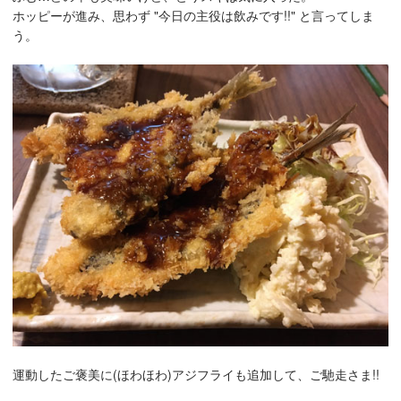
ホッピーが進み、思わず "今日の主役は飲みです!!" と言ってしま
う。
運動したご褒美に(ほわほわ)アジフライも追加して、ご馳走さま!!