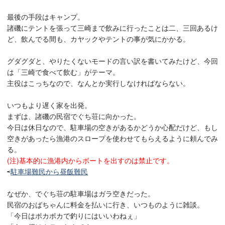
最後の手段はキャンプ。
諸磯にテントを張って三崎まで飲みに行ったことは二、三回あるけ
ど、飲んでる間も、カヤックやテントの事が気にかかる。
グダグダと、やりたくないモードの言い訳を書いてみたけど、今回
は「三崎で食べて飲む」がテーマ。
主役はこっちなので、なんとか実行しなければならない。
いつもより遅く家を出発。
まずは、諸磯の民宿でぐち荘に向かった。
今日は休日なので、駐車場の空きがあるかどうか心配だけど、もし
空きがあったら漁港のスロープを使わせてもらえるように頼んでみ
る。
(注)基本的に漁港内からボートを出すのは禁止です。
⇨
駐車場難民から昼飯難民
なぜか、でぐち荘の駐車場はガラ空きだった。
民宿のおばちゃんに料金を払いに行き、いつものように雑談。
「今日はポカポカで釣りにはいいわねぇ」