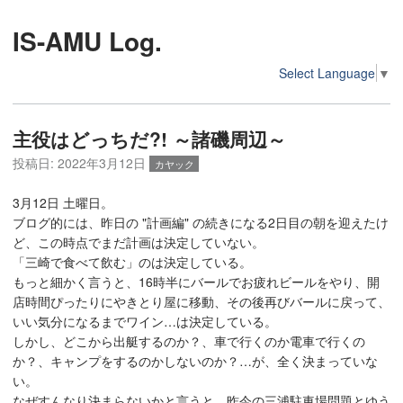
IS-AMU Log.
Select Language
▼
主役はどっちだ?! ～諸磯周辺～
投稿日:
2022年3月12日
カヤック
3月12日 土曜日。
ブログ的には、昨日の "計画編" の続きになる2日目の朝を迎えたけ
ど、この時点でまだ計画は決定していない。
「三崎で食べて飲む」のは決定している。
もっと細かく言うと、16時半にバールでお疲れビールをやり、開
店時間ぴったりにやきとり屋に移動、その後再びバールに戻って、
いい気分になるまでワイン…は決定している。
しかし、どこから出艇するのか？、車で行くのか電車で行くの
か？、キャンプをするのかしないのか？…が、全く決まっていな
い。
なぜすんなり決まらないかと言うと、昨今の三浦駐車場問題とゆう