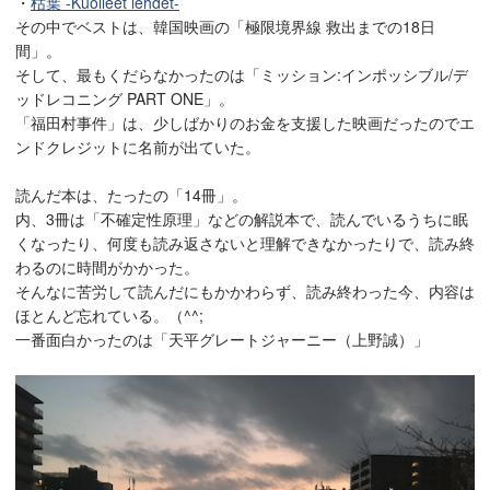
・
枯葉 -Kuolleet lehdet-
その中でベストは、韓国映画の「極限境界線 救出までの18日
間」。
そして、最もくだらなかったのは「ミッション:インポッシブル/デ
ッドレコニング PART ONE」。
「福田村事件」は、少しばかりのお金を支援した映画だったのでエ
ンドクレジットに名前が出ていた。
読んだ本は、たったの「14冊」。
内、3冊は「不確定性原理」などの解説本で、読んでいるうちに眠
くなったり、何度も読み返さないと理解できなかったりで、読み終
わるのに時間がかかった。
そんなに苦労して読んだにもかかわらず、読み終わった今、内容は
ほとんど忘れている。（^^;
一番面白かったのは「天平グレートジャーニー（上野誠）」