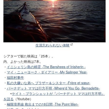
生涯忘れられない体験
シアターで観た映画は「25本」。
内、よかった映画は7本。
・
イニシェリン島の精霊 -The Banshees of Inisherin -
・
マイ・ニューヨーク・ダイアリー -My Salinger Year-
・
福田村事件
・
私の大嫌いな弟へ ブラザー＆シスター -Frère et sœur-
・
バーナデット ママは行方不明 -Where'd You Go, Bernadette-
⇨
ケイト・ブランシェットが『バーナデット ママは行方不明』
を語る
（Youtube）
・
極限境界線 救出までの18日間 -The Point Men-